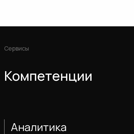
Дизайн и 3д моделирование
CMF
Фотореалистичная
визуализация
Брендинг продукта
Упаковка и инструкции
Интерфейс для ПО
Инженерия
реализация