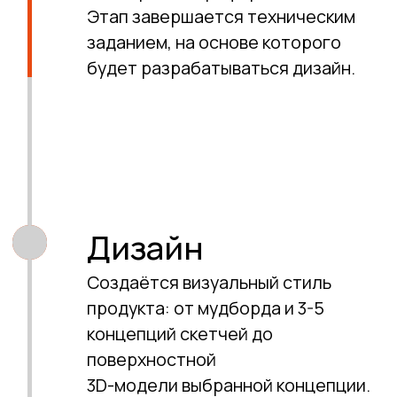
Транспорт
Светильники
Бытовая техника
Мебель и оборудование
Вендинговые автоматы
Акустика
Торговые павильоны и киоски
МАФ: скамейки, урны, фонари