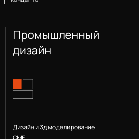
Анализируются пользователи,
условия использования,
технологии и конкуренты.
Формируются первые идеи
и стилистические ориентиры,
подбираются референсы.
Этап завершается техническим
заданием, на основе которого
будет разрабатываться дизайн.
Дизайн
Создаётся визуальный стиль
продукта: от мудборда и 3-5
концепций скетчей до
поверхностной
3D-модели выбранной концепции.