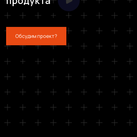
продукта
Обсудим проект?
Опыт
50 +
реализованных проектов
20 +