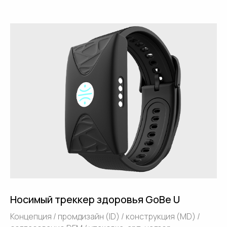
Контакты
Расскажите
о своей задаче
— поможем
с решением
Носимый треккер здоровья GoBe U
Концепция / промдизайн (ID) / конструкция (MD) /