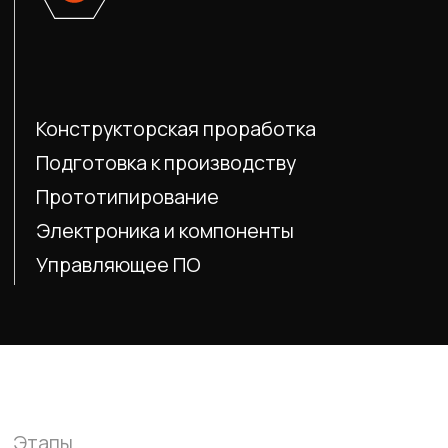
Валидация
Ведётся коммуникация
с фабриками, уточняются
технические детали. При
необходимости вносятся
корректировки. Итог — изделие,
запущенное в серийное
производства.
Направления