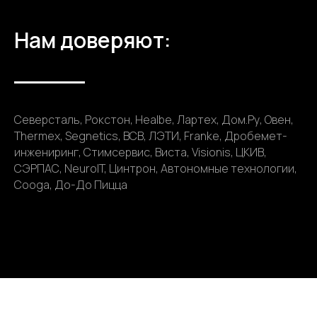
Нам доверяют:
Северсталь, Рокстон, Healbe, Лартех, Дом.Ру, Овен,
Thermex, Segnetics, ВСВ, ЛЭТИ, Franke, Дробемет-
инжениринг, Стимсервис, Виста, Visionis, ЦКИВ,
СЭРПАС, NeuroIT, Цинтрон, Автономные технологии,
Cooga, До-До Пицца