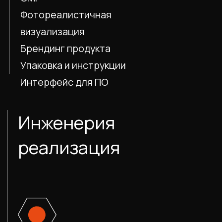
Делается визуализация, цветовые
и материал-текстурные решения
(CMF), а также графика для
маркировки.
Инжиниринг
Разрабатывается твердотельная
3D-модель, учитывающая
технологии и особенности
производства. Интегрируются
внутренние компоненты,
прорабатываются детали
и механика сборки. Формируется
комплект файлов для запуска
серийного производства.