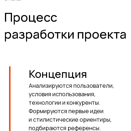
Отрасли,
с которыми есть
опыт работы
Носимая электроника
Системы контроля доступа
Умный дом
Приборы
Ручные инструменты