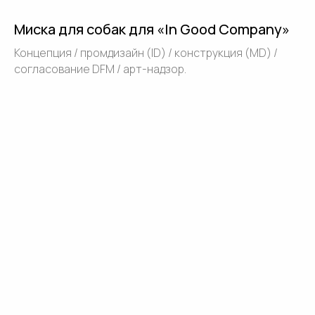
Миска для собак для «In Good Company»
Концепция / промдизайн (ID) / конструкция (MD) /
согласование DFM / арт-надзор.